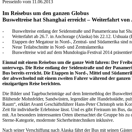
Presseinfo vom 11.06.2013
Im Reisebus um den ganzen Globus
Busweltreise hat Shanghai erreicht – Weiterfahrt von
- Busweltreise entlang der Seidenstraße und Panamericana hat Sha
- Weiterfahrt ab 26.7. in Anchorage (Alaska) bis 22.12. Ushuaia (
- Etappen der Megatour in Nord-, Zentral- und Südamerika sind 
- Neue Teilabschnitte in Nord- und Zentralamerika
- Busweltreise wird auf dem Mundologia-Festival 2014 präsentier
Einmal mit einem Reisebus um die ganze Welt fahren: Der Freibur
unterwegs. Die Reise entlang der Seidenstraße und der Panameri
Bus bereits erreicht. Die Etappen in Nord-, Mittel und Südamer
der abwechselnd mit einem zweiten Fahrer während der ganzen 
einzigartigen Reise berichten.
Die Bilder und Tagebucheinträge auf dem Internetblog der Busweltre
Blühende Mohnfelder, Sandwüsten, legendäre alte Handelsstädte, pul
Raum“, erklärt Avanti Geschäftsführer Hans-Peter Christoph sein Kon
Zeit für individuelle Erlebnisse lässt. Und es gibt Freiraum im Bus,
mit. An besonders interessanten Orten übernachtet die Gruppe bis zu d
Sterne-Kategorie, modernste Sicherheitstechniken inklusive.
Nach seiner Verschiffung nach Alaska fährt der Bus mit seinen Gästen