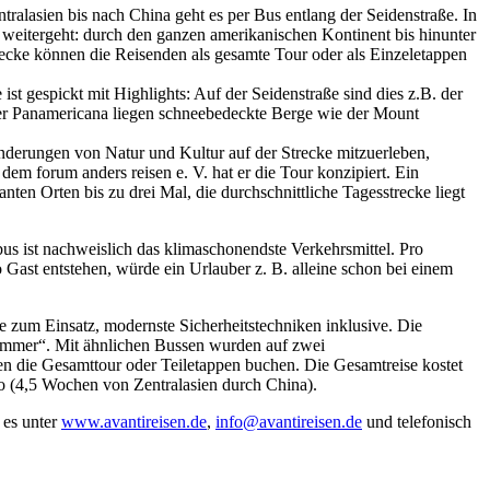
tralasien bis nach China geht es per Bus entlang der Seidenstraße. In
weitergeht: durch den ganzen amerikanischen Kontinent bis hinunter
cke können die Reisenden als gesamte Tour oder als Einzeletappen
t gespickt mit Highlights: Auf der Seidenstraße sind dies z.B. der
der Panamericana liegen schneebedeckte Berge wie der Mount
nderungen von Natur und Kultur auf der Strecke mitzuerleben,
em forum anders reisen e. V. hat er die Tour konzipiert. Ein
ten Orten bis zu drei Mal, die durchschnittliche Tagesstrecke liegt
bus ist nachweislich das klimaschonendste Verkehrsmittel. Pro
 Gast entstehen, würde ein Urlauber z. B. alleine schon bei einem
e zum Einsatz, modernste Sicherheitstechniken inklusive. Die
nzimmer“. Mit ähnlichen Bussen wurden auf zwei
nen die Gesamttour oder Teiletappen buchen. Die Gesamtreise kostet
ro (4,5 Wochen von Zentralasien durch China).
 es unter
www.avantireisen.de
,
info@avantireisen.de
und telefonisch