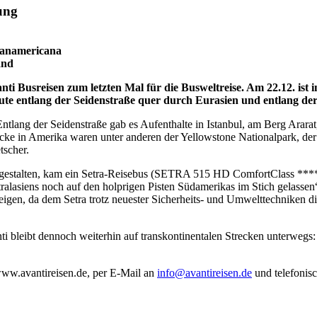
dung
Panamericana
and
ti Busreisen zum letzten Mal für die Busweltreise. Am 22.12. ist i
ute entlang der Seidenstraße quer durch Eurasien und entlang d
Entlang der Seidenstraße gab es Aufenthalte in Istanbul, am Berg Arar
recke in Amerika waren unter anderen der Yellowstone Nationalpark, d
scher.
gestalten, kam ein Setra-Reisebus (SETRA 515 HD ComfortClass *****
ralasiens noch auf den holprigen Pisten Südamerikas im Stich gelassen“
gen, da dem Setra trotz neuester Sicherheits- und Umwelttechniken die
nti bleibt dennoch weiterhin auf transkontinentalen Strecken unterwegs:
www.avantireisen.de, per E-Mail an
info@avantireisen.de
und telefonisc