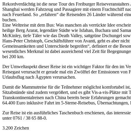
Rekordverdächtig ist die neue Tour des Freiburger Reiseveranstalters 
Shanghai werden Fahrzeug und Passagiere mit einem Frachtschiff nac
nach Feuerland. So „erfahren“ die Reisenden 26 Länder während ein
buchen.
Eine Weltreise mit dem Bus: Was manchen als verrückte Idee erscheine
heilige Berg Ararat, legendäre Städte wie Isfahan, Buchara und Sam
McKinley, tiefe Täler wie das Death Valley, sattgrüne Dschungel sow
Hans-Peter Christoph, Geschäftsführer von Avanti, geht es aber nic
Gemeinsamkeiten und Unterschiede begreifen“, definiert er die Besond
wesentliches Merkmal ist dabei ausreichend viel Zeit für Begegnungen
bei 200 km.
Der Umweltaspekt dieser Reise ist ein wichtiger Faktor für den im Ve
Reisegast verursacht er gerade mal ein Zwölftel der Emissionen von F
Urlaubsflug nach Ägypten verursachen.
Damit die Mammutreise für die Teilnehmer möglichst komfortabel ist,
Sitzabstände sind zudem vergrößert, und es gibt Vis-a-vis-Plätze mi
Transkontinentalreisen nach China bereits beste Erfahrungen gemacht.
64.400 Euro inklusive Fahrt im 5-Sterne-Reisebus, Übernachtungen, 
Zur Reise ist ein ausführliches Taschenbuch erschienen, das interessi
unter 0761 / 38 65 88-0.
3.200 Zeichen