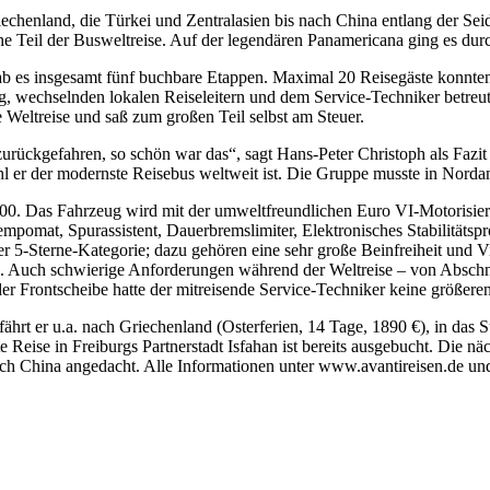
iechenland, die Türkei und Zentralasien bis nach China entlang der Se
che Teil der Busweltreise. Auf der legendären Panamericana ging es du
s insgesamt fünf buchbare Etappen. Maximal 20 Reisegäste konnten je
g, wechselnden lokalen Reiseleitern und dem Service-Techniker betreu
 Weltreise und saß zum großen Teil selbst am Steuer.
 zurückgefahren, so schön war das“, sagt Hans-Peter Christoph als Fazi
hl er der modernste Reisebus weltweit ist. Die Gruppe musste in Nord
0. Das Fahrzeug wird mit der umweltfreundlichen Euro VI-Motorisieru
Tempomat, Spur­assistent, Dauerbremslimiter, Elektronisches Stabilität
r 5-Sterne-Kategorie; dazu gehören eine sehr große Beinfreiheit und V
en. Auch schwierige Anforderungen während der Weltreise – von Abschni
r Frontscheibe hatte der mitreisende Service-Techniker keine größeren
fährt er u.a. nach Griechenland (Osterferien, 14 Tage, 1890 €), in das S
 Reise in Freiburgs Partnerstadt Isfahan ist bereits ausgebucht. Die nä
ch China angedacht. Alle Informationen unter www.avantireisen.de und