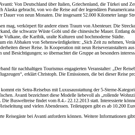
Avanti: Von Deutschland über Italien, Griechenland, die Türkei und Zen
h Alaska gebracht, von wo die Reise auf der legendären Panamericana 
er Dauer von neun Monaten. Die insgesamt 52.000 Kilometer lange Stre
n mag, verkörpert für andere einen Traum von Abenteuer. Die Strecke is
arkand, die schwarze Wüste Gobi und die chinesische Mauer. Entlang 
ie Vulkane, die Karibik, uralte Kulturen und hochmoderne Städte.
ht um ein Abhaken von Sehenswürdigkeiten: „Sich Zeit zu nehmen, Verä
erheiten dieser Reise. In Kooperation mit neun Reiseveranstaltern aus d
 und Besichtigungen; so übernachtet die Gruppe an besonders interessan
rband für nachhaltigen Tourismus engagierten Veranstalter: „Der Reise
lugzeugen“, erklärt Christoph. Die Emissionen, die bei dieser Reise pro
 kommt ein Setra-Reisebus mit Luxusausstattung der 5-Sterne-Kategori
t Tischen. Avanti bezeichnet diese Modelle liebevoll als „rollende Woh
 Die Busweltreise findet vom 8.4.- 22.12.2013 statt. Interessierte kön
Reiseleitung und vielen Abendessen. Teiletappen gibt es ab 10.200 Eu
erte Reisegäste bei Avanti anfordern können. Weitere Informationen gibt