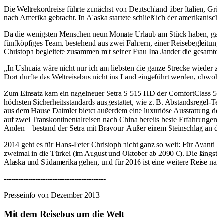
Die Weltrekordreise führte zunächst von Deutschland über Italien, Gr
nach Amerika gebracht. In Alaska startete schließlich der amerikanis
Da die wenigsten Menschen neun Monate Urlaub am Stück haben, gab e
fünfköpfiges Team, bestehend aus zwei Fahrern, einer Reisebegleitun
Christoph begleitete zusammen mit seiner Frau Ina Jander die gesamte
„In Ushuaia wäre nicht nur ich am liebsten die ganze Strecke wieder
Dort durfte das Weltreisebus nicht ins Land eingeführt werden, obwo
Zum Einsatz kam ein nagelneuer Setra S 515 HD der ComfortClass 50
höchsten Sicherheitsstandards ausgestattet, wie z. B. Abstandsregel-
aus dem Hause Daimler bietet außerdem eine luxuriöse Ausstattung de
auf zwei Transkontinentalreisen nach China bereits beste Erfahrung
Anden – bestand der Setra mit Bravour. Außer einem Steinschlag an de
2014 geht es für Hans-Peter Christoph nicht ganz so weit: Für Avanti 
zweimal in die Türkei (im August und Oktober ab 2090 €). Die längste
Alaska und Südamerika gehen, und für 2016 ist eine weitere Reise na
------------------------------------------
Presseinfo von Dezember 2013
Mit dem Reisebus um die Welt