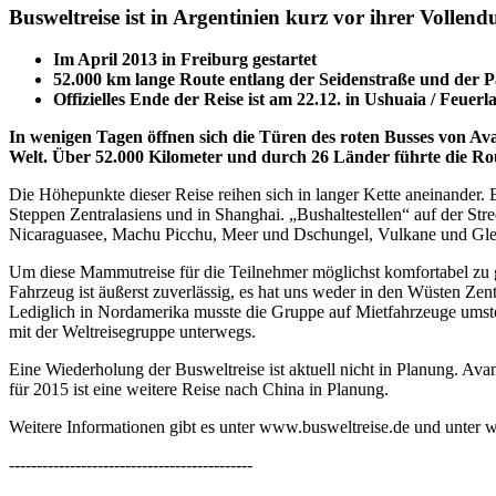
Busweltreise ist in Argentinien kurz vor ihrer Vollen
Im April 2013 in Freiburg gestartet
52.000 km lange Route entlang der Seidenstraße und der 
Offizielles Ende der Reise ist am 22.12. in Ushuaia / Feuerl
In wenigen Tagen öffnen sich die Türen des roten Busses von Avan
Welt. Über 52.000 Kilometer und durch 26 Länder führte die Ro
Die Höhepunkte dieser Reise reihen sich in langer Kette aneinander. 
Steppen Zentralasiens und in Shanghai. „Bushaltestellen“ auf der St
Nicaraguasee, Machu Picchu, Meer und Dschungel, Vulkane und Glet
Um diese Mammutreise für die Teilnehmer möglichst komfortabel zu 
Fahrzeug ist äußerst zuverlässig, es hat uns weder in den Wüsten Zent
Lediglich in Nordamerika musste die Gruppe auf Mietfahrzeuge umstei
mit der Weltreisegruppe unterwegs.
Eine Wiederholung der Busweltreise ist aktuell nicht in Planung. Ava
für 2015 ist eine weitere Reise nach China in Planung.
Weitere Informationen gibt es unter www.busweltreise.de und unter 
--------------------------------------------