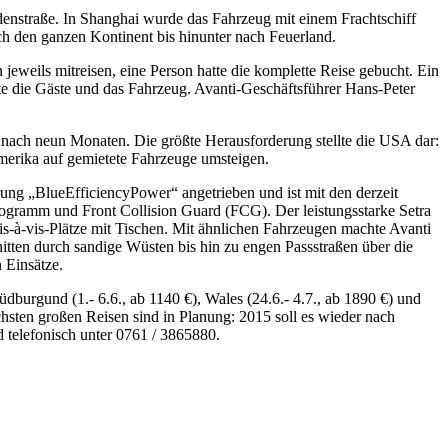
idenstraße. In Shanghai wurde das Fahrzeug mit einem Frachtschiff
rch den ganzen Kontinent bis hinunter nach Feuerland.
weils mitreisen, eine Person hatte die komplette Reise gebucht. Ein
te die Gäste und das Fahrzeug. Avanti-Geschäftsführer Hans-Peter
t nach neun Monaten. Die größte Herausforderung stellte die USA dar:
amerika auf gemietete Fahrzeuge umsteigen.
ng „BlueEfficiencyPower“ angetrieben und ist mit den derzeit
sprogramm und Front Collision Guard (FCG). Der leistungsstarke Setra
is-à-vis-Plätze mit Tischen. Mit ähnlichen Fahrzeugen machte Avanti
tten durch sandige Wüsten bis hin zu engen Passstraßen über die
 Einsätze.
üdburgund (1.- 6.6., ab 1140 €), Wales (24.6.- 4.7., ab 1890 €) und
chsten großen Reisen sind in Planung: 2015 soll es wieder nach
 telefonisch unter 0761 / 3865880.