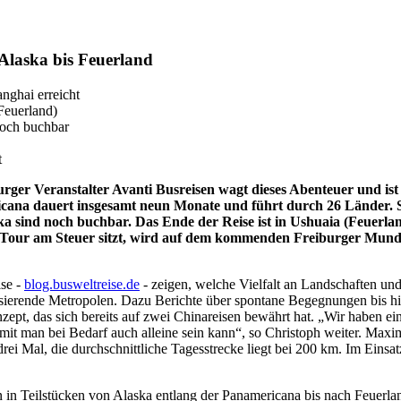
 Alaska bis Feuerland
nghai erreicht
Feuerland)
noch buchbar
t
ger Veranstalter Avanti Busreisen wagt dieses Abenteuer und ist g
cana dauert insgesamt neun Monate und führt durch 26 Länder. Sha
ika sind noch buchbar. Das Ende der Reise ist in Ushuaia (Feuerla
Tour am Steuer sitzt, wird auf dem kommenden Freiburger Mundolo
ise -
blog.busweltreise.de
- zeigen, welche Vielfalt an Landschaften und
sierende Metropolen. Dazu Berichte über spontane Begegnungen bis hi
zept, das sich bereits auf zwei Chinareisen bewährt hat. „Wir haben 
 damit man bei Bedarf auch alleine sein kann“, so Christoph weiter. Max
rei Mal, die durchschnittliche Tagesstrecke liegt bei 200 km. Im Einsat
 in Teilstücken von Alaska entlang der Panamericana bis nach Feuerland