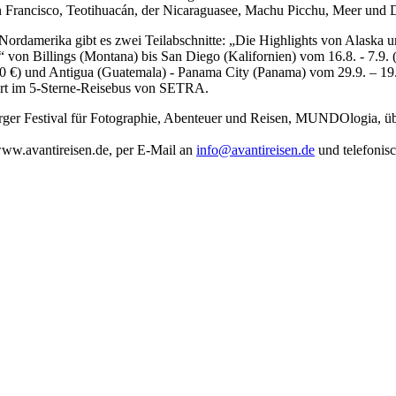
 Francisco, Teotihuacán, der Nicaraguasee, Machu Picchu, Meer und 
n Nordamerika gibt es zwei Teilabschnitte: „Die Highlights von Alask
 von Billings (Montana) bis San Diego (Kalifornien) vom 16.8. - 7.9. (
0 €) und Antigua (Guatemala) - Panama City (Panama) vom 29.9. – 19.1
ahrt im 5-Sterne-Reisebus von SETRA.
er Festival für Fotographie, Abenteuer und Reisen, MUNDOlogia, über d
www.avantireisen.de, per E-Mail an
info@avantireisen.de
und telefonisc