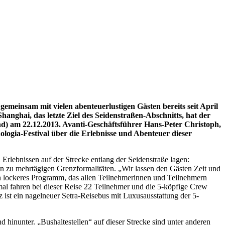
emeinsam mit vielen abenteuerlustigen Gästen bereits seit April
nghai, das letzte Ziel des Seidenstraßen-Abschnitts, hat der
nd) am 22.12.2013. Avanti-Geschäftsführer Hans-Peter Christoph,
gia-Festival über die Erlebnisse und Abenteuer dieser
 Erlebnissen auf der Strecke entlang der Seidenstraße lagen:
n zu mehrtägigen Grenzformalitäten. „Wir lassen den Gästen Zeit und
ein lockeres Programm, das allen Teilnehmerinnen und Teilnehmern
imal fahren bei dieser Reise 22 Teilnehmer und die 5-köpfige Crew
z ist ein nagelneuer Setra-Reisebus mit Luxusausstattung der 5-
 hinunter. „Bushaltestellen“ auf dieser Strecke sind unter anderen